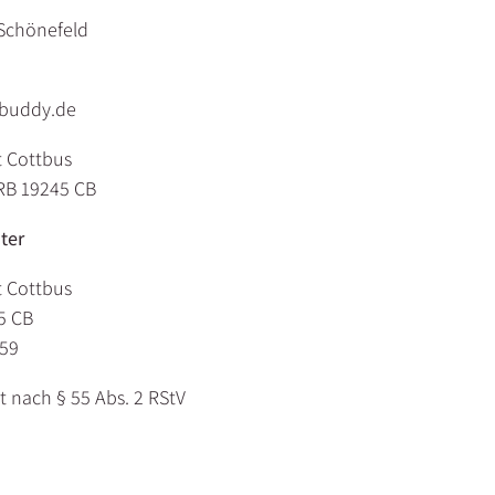
n-Schönefeld
-buddy.de
t Cottbus
RB 19245 CB
ter
t Cottbus
5 CB
59
t nach § 55 Abs. 2 RStV