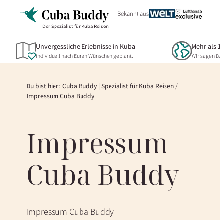
Zum
Bekannt aus
Inhalt
Der Spezialist für Kuba Reisen
überspringen
Unvergessliche Erlebnisse in Kuba
Mehr als 
Individuell nach Euren Wünschen geplant.
Wir sagen 
Du bist hier:
Cuba Buddy | Spezialist für Kuba Reisen
Impressum Cuba Buddy
Impressum
Cuba Buddy
Impressum Cuba Buddy