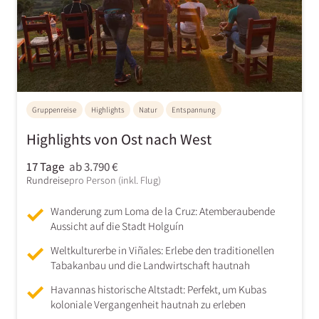
Gruppenreise
Highlights
Natur
Entspannung
Highlights von Ost nach West
17 Tage
ab 3.790 €
Rundreise
pro Person (inkl. Flug)
Wanderung zum Loma de la Cruz: Atemberaubende
Aussicht auf die Stadt Holguín
Weltkulturerbe in Viñales: Erlebe den traditionellen
Tabakanbau und die Landwirtschaft hautnah
Havannas historische Altstadt: Perfekt, um Kubas
koloniale Vergangenheit hautnah zu erleben