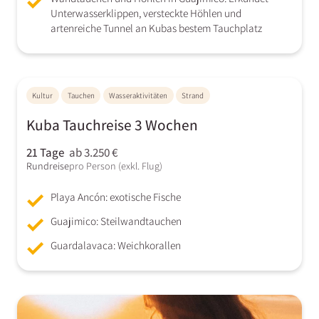
Unterwasserklippen, versteckte Höhlen und
artenreiche Tunnel an Kubas bestem Tauchplatz
Kultur
Tauchen
Wasseraktivitäten
Strand
Kuba Tauchreise 3 Wochen
21 Tage
ab 3.250 €
Rundreise
pro Person (exkl. Flug)
Playa Ancón: exotische Fische
Guajimico: Steilwandtauchen
Guardalavaca: Weichkorallen