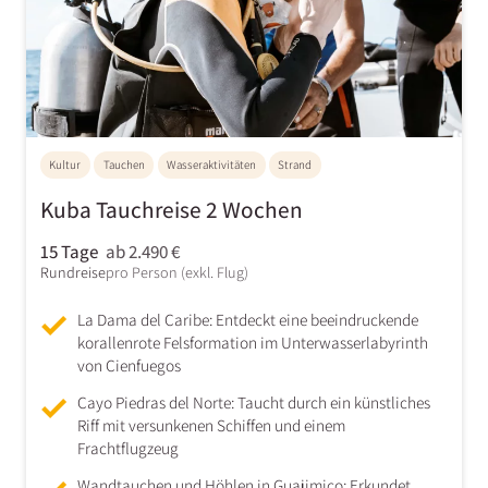
Kultur
Tauchen
Wasseraktivitäten
Strand
Kuba Tauchreise 2 Wochen
15 Tage
ab 2.490 €
Rundreise
pro Person (exkl. Flug)
La Dama del Caribe: Entdeckt eine beeindruckende
korallenrote Felsformation im Unterwasserlabyrinth
von Cienfuegos
Cayo Piedras del Norte: Taucht durch ein künstliches
Riff mit versunkenen Schiffen und einem
Frachtflugzeug
Wandtauchen und Höhlen in Guajimico: Erkundet