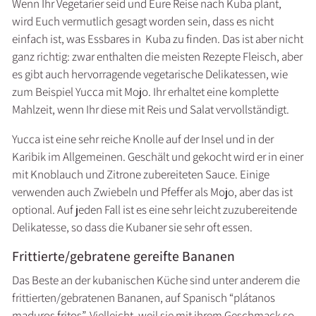
Wenn Ihr Vegetarier seid und Eure Reise nach Kuba plant,
wird Euch vermutlich gesagt worden sein, dass es nicht
einfach ist, was Essbares in Kuba zu finden. Das ist aber nicht
ganz richtig: zwar enthalten die meisten Rezepte Fleisch, aber
es gibt auch hervorragende vegetarische Delikatessen, wie
zum Beispiel Yucca mit Mojo. Ihr erhaltet eine komplette
Mahlzeit, wenn Ihr diese mit Reis und Salat vervollständigt.
Yucca ist eine sehr reiche Knolle auf der Insel und in der
Karibik im Allgemeinen. Geschält und gekocht wird er in einer
mit Knoblauch und Zitrone zubereiteten Sauce. Einige
verwenden auch Zwiebeln und Pfeffer als Mojo, aber das ist
optional. Auf jeden Fall ist es eine sehr leicht zuzubereitende
Delikatesse, so dass die Kubaner sie sehr oft essen.
Frittierte/gebratene gereifte Bananen
Das Beste an der kubanischen Küche sind unter anderem die
frittierten/gebratenen Bananen, auf Spanisch “plátanos
maduros fritos”. Vielleicht, weil sie mit ihrem Geschmack so