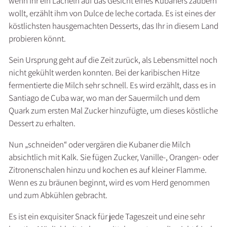
wenn Ihr ein Lächeln auf das Gesicht eines Kubaners zaubern
wollt, erzählt ihm von Dulce de leche cortada. Es ist eines der
köstlichsten hausgemachten Desserts, das Ihr in diesem Land
probieren könnt.
Sein Ursprung geht auf die Zeit zurück, als Lebensmittel noch
nicht gekühlt werden konnten. Bei der karibischen Hitze
fermentierte die Milch sehr schnell. Es wird erzählt, dass es in
Santiago de Cuba war, wo man der Sauermilch und dem
Quark zum ersten Mal Zucker hinzufügte, um dieses köstliche
Dessert zu erhalten.
Nun „schneiden“ oder vergären die Kubaner die Milch
absichtlich mit Kalk. Sie fügen Zucker, Vanille-, Orangen- oder
Zitronenschalen hinzu und kochen es auf kleiner Flamme.
Wenn es zu bräunen beginnt, wird es vom Herd genommen
und zum Abkühlen gebracht.
Es ist ein exquisiter Snack für jede Tageszeit und eine sehr