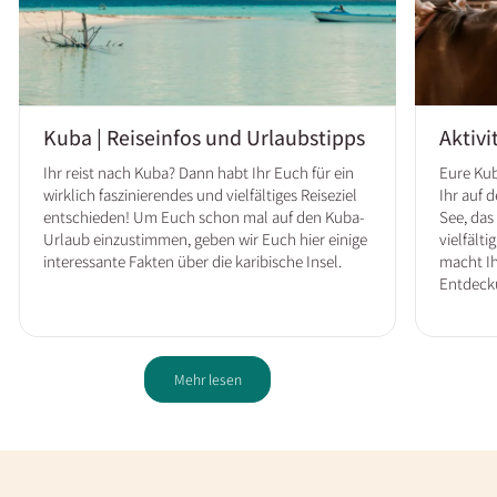
Kuba | Reiseinfos und Urlaubstipps
Aktivi
Ihr reist nach Kuba? Dann habt Ihr Euch für ein
Eure Kub
wirklich faszinierendes und vielfältiges Reiseziel
Ihr auf 
entschieden! Um Euch schon mal auf den Kuba-
See, das
Urlaub einzustimmen, geben wir Euch hier einige
vielfält
interessante Fakten über die karibische Insel.
macht Ih
Entdeck
Mehr lesen