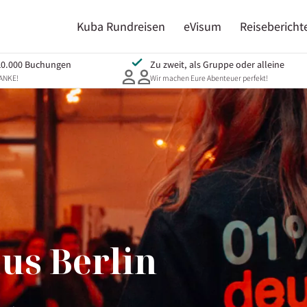
Kuba Rundreisen
eVisum
Reisebericht
10.000 Buchungen
Zu zweit, als Gruppe oder alleine
DANKE!
Wir machen Eure Abenteuer perfekt!
us Berlin