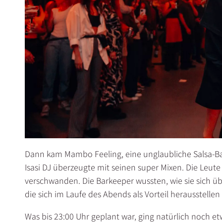
Dann kam Mambo Feeling, eine unglaubliche Salsa-Ban
Isasi DJ überzeugte mit seinen super Mixen. Die Leute
verschwanden. Die Barkeeper wussten, wie sie sich üb
die sich im Laufe des Abends als Vorteil herausstellen 
Was bis 23:00 Uhr geplant war, ging natürlich noch etw