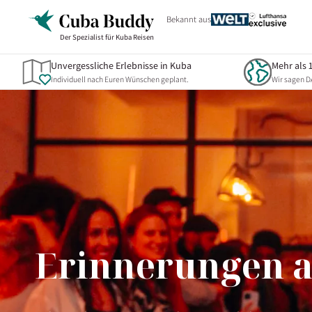
Zum
Bekannt aus
Inhalt
Der Spezialist für Kuba Reisen
überspringen
Unvergessliche Erlebnisse in Kuba
Mehr als 
Individuell nach Euren Wünschen geplant.
Wir sagen 
Erinnerungen a