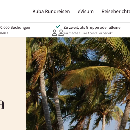
Kuba Rundreisen
eVisum
Reisebericht
10.000 Buchungen
Zu zweit, als Gruppe oder alleine
DANKE!
Wir machen Eure Abenteuer perfekt!
a