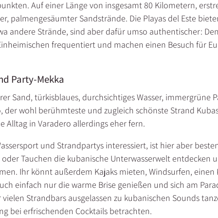
nkten. Auf einer Länge von insgesamt 80 Kilometern, erstre
er, palmengesäumter Sandstrände. Die Playas del Este bieten
twa andere Strände, sind aber dafür umso authentischer: De
inheimischen frequentiert und machen einen Besuch für Eu
und Party-Mekka
erer Sand, türkisblaues, durchsichtiges Wasser, immergrüne
o, der wohl berühmteste und zugleich schönste Strand Kubas
e Alltag in Varadero allerdings eher fern.
assersport und Strandpartys interessiert, ist hier aber best
 oder Tauchen die kubanische Unterwasserwelt entdecken u
men. Ihr könnt außerdem Kajaks mieten, Windsurfen, einen
 auch einfach nur die warme Brise genießen und sich am Par
er vielen Strandbars ausgelassen zu kubanischen Sounds ta
g bei erfrischenden Cocktails betrachten.