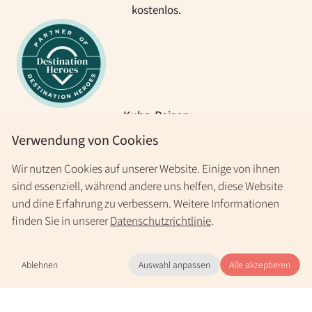
kostenlos.
Kuba-Reisen
Verwendung von Cookies
Kuba-Reisen
Kuba Rundreise
Wir nutzen Cookies auf unserer Website. Einige von ihnen
Kuba Gruppenreisen
Individualreisen durch Kuba
sind essenziell, während andere uns helfen, diese Website
Infos zu Kuba
und dine Erfahrung zu verbessern. Weitere Informationen
finden Sie in unserer
Datenschutzrichtlinie
.
E-Visum/ Touristenkarte für Kuba
Einreise Kuba
Flüge nach Kuba – Airlines, Flugzeit & Tipps 2026/27
Ablehnen
Auswahl anpassen
Alle akzeptieren
Beste Reisezeit Kuba
Mo.-Fr. 9-20 Uhr & nach Vereinbarung
+49 30 31196966
(kostenlos)
Casas Particulares
FAQ