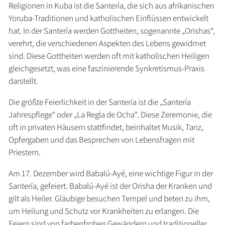
Religionen in Kuba ist die Santería, die sich aus afrikanischen
Yoruba-Traditionen und katholischen Einflüssen entwickelt
hat. In der Santería werden Gottheiten, sogenannte „Orishas“,
verehrt, die verschiedenen Aspekten des Lebens gewidmet
sind. Diese Gottheiten werden oft mit katholischen Heiligen
gleichgesetzt, was eine faszinierende Synkretismus-Praxis
darstellt.
Die größte Feierlichkeit in der Santería ist die „Santería
Jahrespflege“ oder „La Regla de Ocha“. Diese Zeremonie, die
oft in privaten Häusern stattfindet, beinhaltet Musik, Tanz,
Opfergaben und das Besprechen von Lebensfragen mit
Priestern.
Am 17. Dezember wird Babalú-Ayé, eine wichtige Figur in der
Santería, gefeiert. Babalú-Ayé ist der Orisha der Kranken und
gilt als Heiler. Gläubige besuchen Tempel und beten zu ihm,
um Heilung und Schutz vor Krankheiten zu erlangen. Die
Feiern sind von farbenfrohen Gewändern und traditioneller