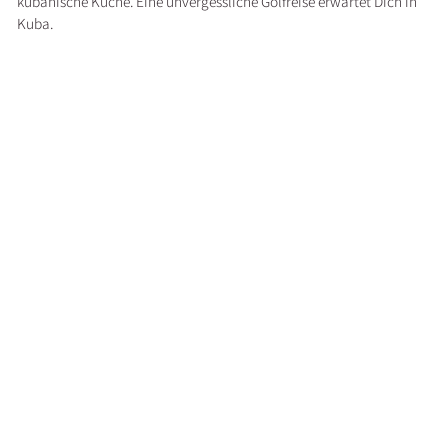
kubanische Küche. Eine unvergessliche Golfreise erwartet Dich in
Kuba.