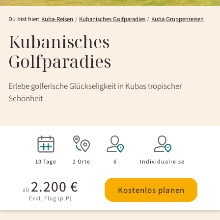
Du bist hier:
Kuba-Reisen
Kubanisches Golfparadies
Kuba Gruppenreisen
Kubanisches
Golfparadies
Erlebe golferische Glückseligkeit in Kubas tropischer
Schönheit
10 Tage
2 Orte
6
Individualreise
2.200 €
Kostenlos planen
ab
Exkl. Flug (p.P)