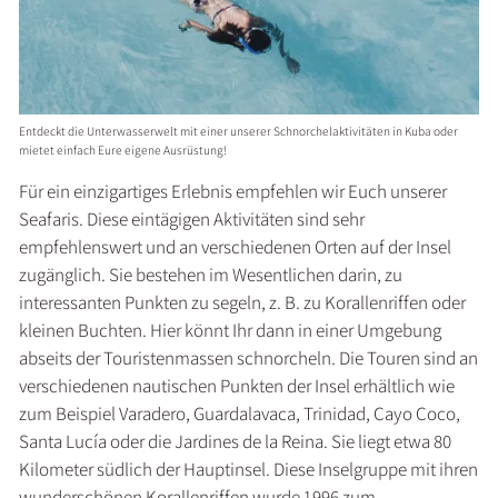
Entdeckt die Unterwasserwelt mit einer unserer Schnorchelaktivitäten in Kuba oder
mietet einfach Eure eigene Ausrüstung!
Für ein einzigartiges Erlebnis empfehlen wir Euch unserer
Seafaris. Diese eintägigen Aktivitäten sind sehr
empfehlenswert und an verschiedenen Orten auf der Insel
zugänglich. Sie bestehen im Wesentlichen darin, zu
interessanten Punkten zu segeln, z. B. zu Korallenriffen oder
kleinen Buchten. Hier könnt Ihr dann in einer Umgebung
abseits der Touristenmassen schnorcheln. Die Touren sind an
verschiedenen nautischen Punkten der Insel erhältlich wie
zum Beispiel Varadero, Guardalavaca, Trinidad, Cayo Coco,
Santa Lucía oder die Jardines de la Reina. Sie liegt etwa 80
Kilometer südlich der Hauptinsel. Diese Inselgruppe mit ihren
wunderschönen Korallenriffen wurde 1996 zum