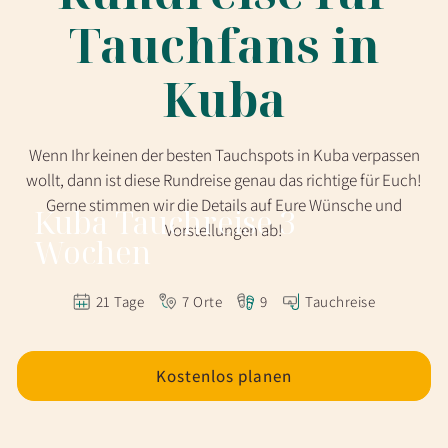
Tauchfans in
Kuba
Wenn Ihr keinen der besten Tauchspots in Kuba verpassen
wollt, dann ist diese Rundreise genau das richtige für Euch!
Gerne stimmen wir die Details auf Eure Wünsche und
Kuba Tauchreise 3
Vorstellungen ab!
Wochen
21 Tage
7 Orte
9
Tauchreise
Kostenlos planen