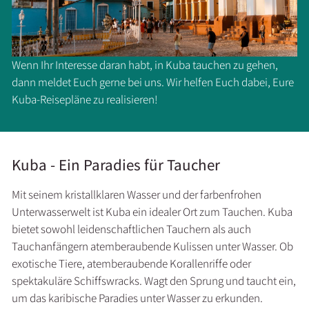
Wenn Ihr Interesse daran habt, in Kuba tauchen zu gehen,
dann meldet Euch gerne bei uns. Wir helfen Euch dabei, Eure
Kuba-Reisepläne zu realisieren!
Kuba - Ein Paradies für Taucher
Mit seinem kristallklaren Wasser und der farbenfrohen
Unterwasserwelt ist Kuba ein idealer Ort zum Tauchen. Kuba
bietet sowohl leidenschaftlichen Tauchern als auch
Tauchanfängern atemberaubende Kulissen unter Wasser. Ob
exotische Tiere, atemberaubende Korallenriffe oder
spektakuläre Schiffswracks. Wagt den Sprung und taucht ein,
um das karibische Paradies unter Wasser zu erkunden.