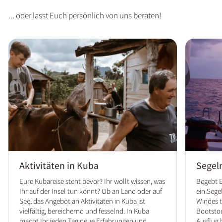
... oder lasst Euch persönlich von uns beraten!
Aktivitäten in Kuba
Segel
Eure Kubareise steht bevor? Ihr wollt wissen, was
Begebt 
Ihr auf der Insel tun könnt? Ob an Land oder auf
ein Sege
See, das Angebot an Aktivitäten in Kuba ist
Windes t
vielfältig, bereichernd und fesselnd. In Kuba
Bootstou
macht Ihr jeden Tag neue Erfahrungen und
Ausflug 